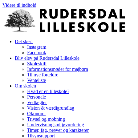
Videre til indhold
Det sker!
Instagram
Facebook
Bliv elev på Rudersdal Lilleskole
Skoleskift
Informationsmøder for majbørn
Til nye forældre
Venteliste
Om skolen
Hvad er en lilleskole?
Personale
Vedtægter
Vision & værdigrundlag
Økonomi
Trivsel og mobning
Undervisningsmiljøvurdering
Timer, fag, prøver og karakterer
Tilsynsrapport