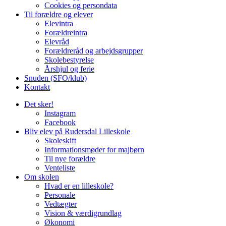
Cookies og persondata
Til forældre og elever
Elevintra
Forældreintra
Elevråd
Forældreråd og arbejdsgrupper
Skolebestyrelse
Årshjul og ferie
Snuden (SFO/klub)
Kontakt
Det sker!
Instagram
Facebook
Bliv elev på Rudersdal Lilleskole
Skoleskift
Informationsmøder for majbørn
Til nye forældre
Venteliste
Om skolen
Hvad er en lilleskole?
Personale
Vedtægter
Vision & værdigrundlag
Økonomi