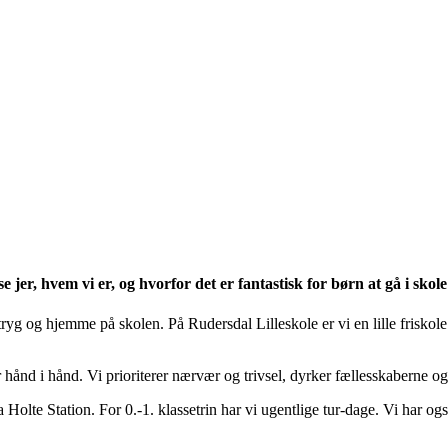
jer, hvem vi er, og hvorfor det er fantastisk for børn at gå i skole
tryg og hjemme på skolen. På Rudersdal Lilleskole er vi en lille friskole 
r hånd i hånd. Vi prioriterer nærvær og trivsel, dyrker fællesskaberne o
a Holte Station. For 0.-1. klassetrin har vi ugentlige tur-dage. Vi har o