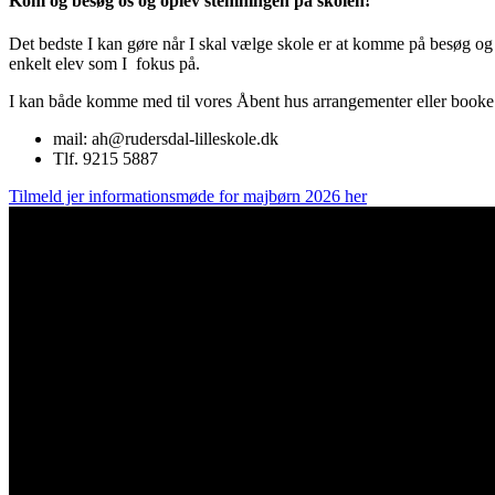
Kom og besøg os og oplev stemningen på skolen!
Det bedste I kan gøre når I skal vælge skole er at komme på besøg og 
enkelt elev som I fokus på.
I kan både komme med til vores Åbent hus arrangementer eller book
mail: ah@rudersdal-lilleskole.dk
Tlf. 9215 5887
Tilmeld jer informationsmøde for majbørn 2026 her